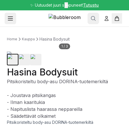
✨ Uutuudet juuri saapuneet!
✕
Tutustu
Hasina Bodysuit
Home
Kauppa
1
/
3
Hasina Bodysuit
Pitsikoristeltu body-asu DORINA-tuotemerkiltä
- Joustava pitsikangas
- Ilman kaaritukia
- Napituslista haarassa neppareilla
- Säädettävät olkaimet
Pitsikoristeltu body-asu DORINA-tuotemerkiltä