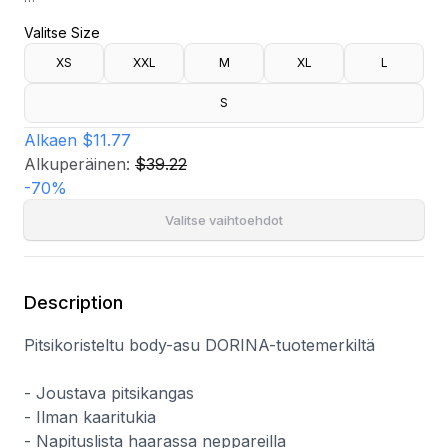
- Joustava pitsikangas
Valitse Size
- Ilman kaaritukia
- Napituslista haarassa neppareilla
XS
XXL
M
XL
L
- Säädettävät olkaimet
S
Alkaen
$11.77
Alkuperäinen:
$39.22
-
70
%
Valitse vaihtoehdot
Description
Pitsikoristeltu body-asu DORINA-tuotemerkiltä
- Joustava pitsikangas
- Ilman kaaritukia
- Napituslista haarassa neppareilla