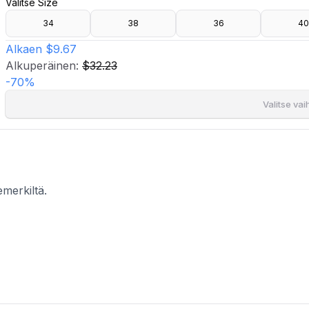
Valitse Size
- Piilotettu sivuvetoketju.
- Sisälahkeen pituus: 84 cm koossa 36.
34
38
36
40
- Kokonaispituus koossa 36: 153,50 cm.
Alkaen
$9.67
Alkuperäinen:
$32.23
-
70
%
Valitse va
merkiltä.