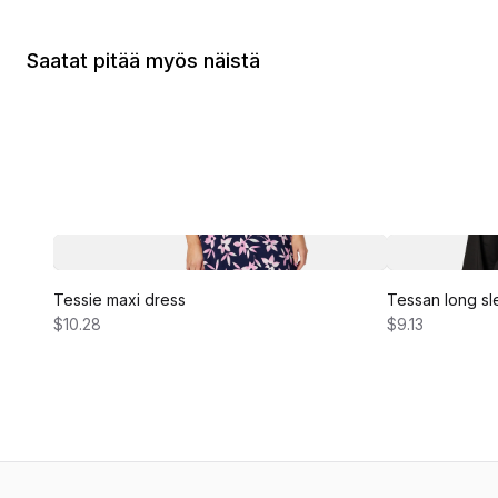
Saatat pitää myös näistä
Tessie maxi dress
Tessan long sl
$10.28
$9.13