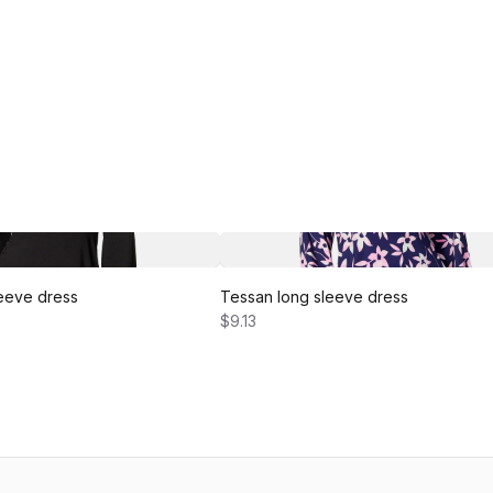
eeve dress
Tessan long sleeve dress
$9.13