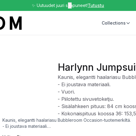
✨ Uutuudet juuri saapuneet!
✕
Tutustu
Collections
Harlynn Jumpsui
Kaunis, elegantti haalariasu Bubb
- Ei joustava materiaali.
- Vuori.
- Piilotettu sivuvetoketju.
- Sisälahkeen pituus: 84 cm koos
- Kokonaispituus koossa 36: 153,
Kaunis, elegantti haalariasu Bubbleroom Occasion-tuotemerkiltä.
- Ei joustava materiaali.
- Vuori.