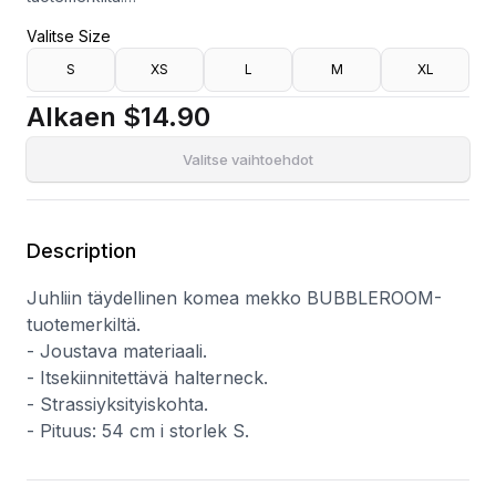
- Joustava materiaali.
Valitse Size
- Itsekiinnitettävä halterneck.
- Strassiyksityiskohta.
S
XS
L
M
XL
- Pituus: 54 cm i storlek S.
Alkaen
$14.90
Valitse vaihtoehdot
Description
Juhliin täydellinen komea mekko BUBBLEROOM-
tuotemerkiltä.
- Joustava materiaali.
- Itsekiinnitettävä halterneck.
- Strassiyksityiskohta.
- Pituus: 54 cm i storlek S.