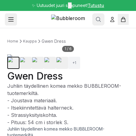
✨ Uutuudet juuri saapuneet!
✕
Tutustu
Gwen Dress
Home
Kauppa
1
/
6
+
1
Gwen Dress
Juhliin täydellinen komea mekko BUBBLEROOM-
tuotemerkiltä.
- Joustava materiaali.
- Itsekiinnitettävä halterneck.
- Strassiyksityiskohta.
- Pituus: 54 cm i storlek S.
Juhliin täydellinen komea mekko BUBBLEROOM-
tuotemerkiltä.