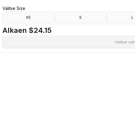
- Pituusmalli.
Valitse Size
- Takavetoketju.
- Korostettu vyötärö.
XS
S
L
- Röyhelöyksityiskohta ylhäällä.
- Pituus olalta takana: 150 cm koossa S.
Alkaen
$24.15
Valitse va