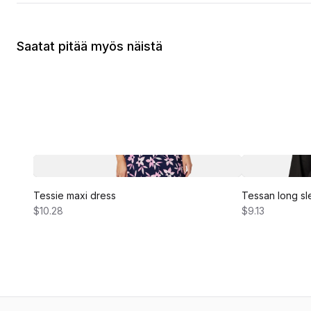
Saatat pitää myös näistä
Tessie maxi dress
Tessan long sl
$10.28
$9.13