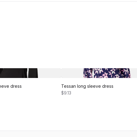
eeve dress
Tessan long sleeve dress
$9.13