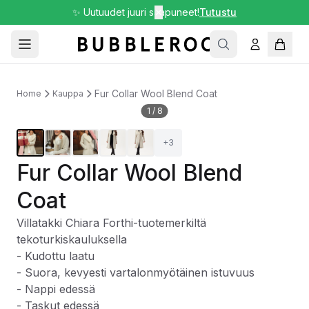
✨ Uutuudet juuri saapuneet!
✕
Tutustu
Fur Collar Wool Blend Coat
Home
Kauppa
1
/
8
+
3
Fur Collar Wool Blend
Coat
Villatakki Chiara Forthi-tuotemerkiltä
tekoturkiskauluksella
- Kudottu laatu
- Suora, kevyesti vartalonmyötäinen istuvuus
- Nappi edessä
- Taskut edessä