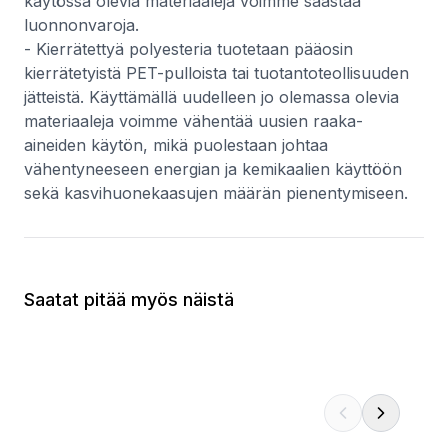
käytössä olevia materiaaleja voimme säästää
luonnonvaroja.
- Kierrätettyä polyesteria tuotetaan pääosin
kierrätetyistä PET-pulloista tai tuotantoteollisuuden
jätteistä. Käyttämällä uudelleen jo olemassa olevia
materiaaleja voimme vähentää uusien raaka-
aineiden käytön, mikä puolestaan johtaa
vähentyneeseen energian ja kemikaalien käyttöön
sekä kasvihuonekaasujen määrän pienentymiseen.
Saatat pitää myös näistä