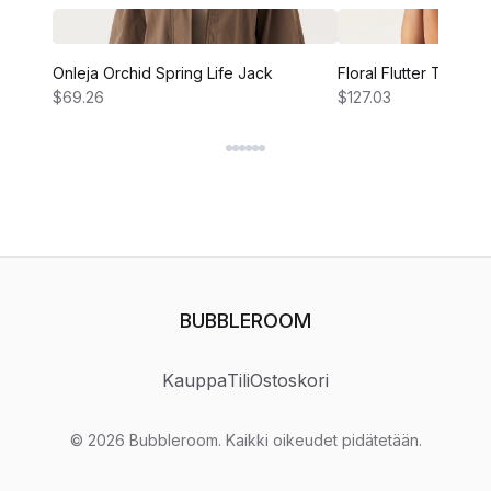
Onleja Orchid Spring Life Jack
Floral Flutter Tiered 
$69.26
$127.03
BUBBLEROOM
Kauppa
Tili
Ostoskori
©
2026
Bubbleroom
.
Kaikki oikeudet pidätetään.