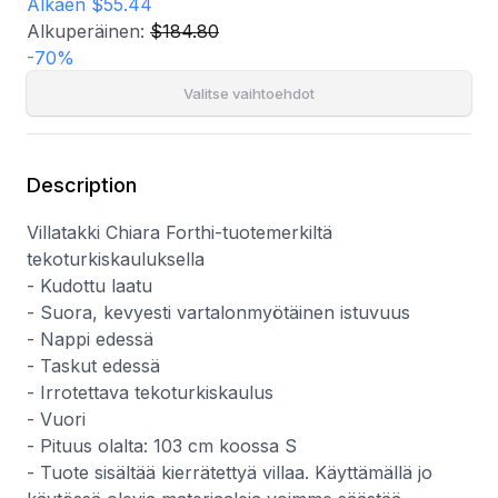
- Vuori
Alkaen
$55.44
- Pituus olalta: 103 cm koossa S
Alkuperäinen:
$184.80
- Tuote sisältää kierrätettyä villaa. Käyttämällä jo käytössä
-
70
%
olevia materiaaleja voimme säästää luonnonvaroja.
- Kierrätettyä polyesteria tuotetaan pääosin kierrätetyistä
Valitse vaihtoehdot
PET-pulloista tai tuotantoteollisuuden jätteistä. Käyttämällä
uudelleen jo olemassa olevia materiaaleja voimme vähentää
uusien raaka-aineiden käytön, mikä puolestaan johtaa
vähentyneeseen energian ja kemikaalien käyttöön sekä
Description
kasvihuonekaasujen määrän pienentymiseen.
Villatakki Chiara Forthi-tuotemerkiltä
tekoturkiskauluksella
- Kudottu laatu
- Suora, kevyesti vartalonmyötäinen istuvuus
- Nappi edessä
- Taskut edessä
- Irrotettava tekoturkiskaulus
- Vuori
- Pituus olalta: 103 cm koossa S
- Tuote sisältää kierrätettyä villaa. Käyttämällä jo