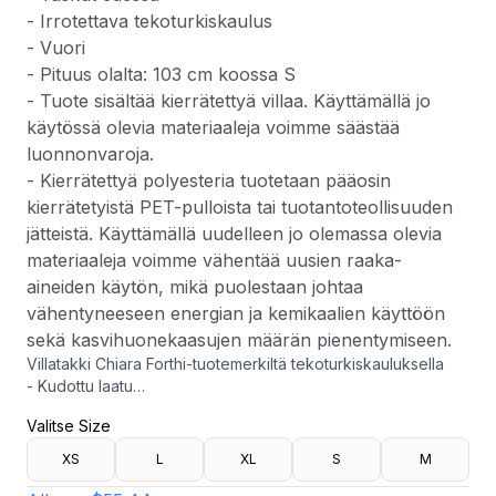
- Irrotettava tekoturkiskaulus
- Vuori
- Pituus olalta: 103 cm koossa S
- Tuote sisältää kierrätettyä villaa. Käyttämällä jo
käytössä olevia materiaaleja voimme säästää
luonnonvaroja.
- Kierrätettyä polyesteria tuotetaan pääosin
kierrätetyistä PET-pulloista tai tuotantoteollisuuden
jätteistä. Käyttämällä uudelleen jo olemassa olevia
materiaaleja voimme vähentää uusien raaka-
aineiden käytön, mikä puolestaan johtaa
vähentyneeseen energian ja kemikaalien käyttöön
sekä kasvihuonekaasujen määrän pienentymiseen.
Villatakki Chiara Forthi-tuotemerkiltä tekoturkiskauluksella
- Kudottu laatu
- Suora, kevyesti vartalonmyötäinen istuvuus
Valitse Size
- Nappi edessä
- Taskut edessä
XS
L
XL
S
M
- Irrotettava tekoturkiskaulus