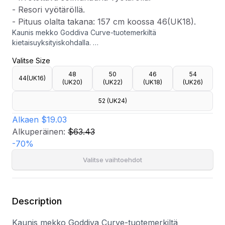
- Resori vyötäröllä.
- Pituus olalta takana: 157 cm koossa 46(UK18).
Kaunis mekko Goddiva Curve-tuotemerkiltä
kietaisuyksityiskohdalla.
- Jäykkä, kudottu laatu.
Valitse Size
- V-kaula-aukkoinen kaula-aukko.
- Vuorattu.
48
50
46
54
44(UK16)
- Irrotettava solmunauha vyötäröllä.
(UK20)
(UK22)
(UK18)
(UK26)
- Resori vyötäröllä.
52 (UK24)
- Pituus olalta takana: 157 cm koossa 46(UK18).
Alkaen
$19.03
Alkuperäinen:
$63.43
-
70
%
Valitse vaihtoehdot
Description
Kaunis mekko Goddiva Curve-tuotemerkiltä