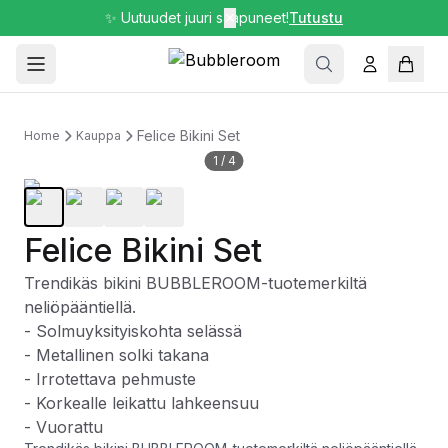
✨ Uutuudet juuri saapuneet!
✕
Tutustu
Felice Bikini Set
Home
Kauppa
1
/
4
Felice Bikini Set
Trendikäs bikini BUBBLEROOM-tuotemerkiltä
neliöpääntiellä.
- Solmuyksityiskohta selässä
- Metallinen solki takana
- Irrotettava pehmuste
- Korkealle leikattu lahkeensuu
- Vuorattu