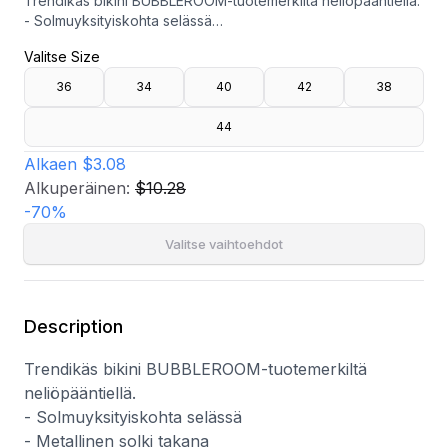
Trendikäs bikini BUBBLEROOM-tuotemerkiltä neliöpääntiellä.
- Solmuyksityiskohta selässä
- Metallinen solki takana
Valitse Size
- Irrotettava pehmuste
- Korkealle leikattu lahkeensuu
36
34
40
42
38
- Vuorattu
44
Alkaen
$3.08
Alkuperäinen:
$10.28
-
70
%
Valitse vaihtoehdot
Description
Trendikäs bikini BUBBLEROOM-tuotemerkiltä
neliöpääntiellä.
- Solmuyksityiskohta selässä
- Metallinen solki takana