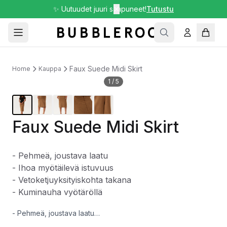
✨ Uutuudet juuri saapuneet!
✕
Tutustu
Faux Suede Midi Skirt
Home
Kauppa
1
/
5
Faux Suede Midi Skirt
- Pehmeä, joustava laatu
- Ihoa myötäilevä istuvuus
- Vetoketjuyksityiskohta takana
- Kuminauha vyötäröllä
- Pehmeä, joustava laatu
- Ihoa myötäilevä istuvuus