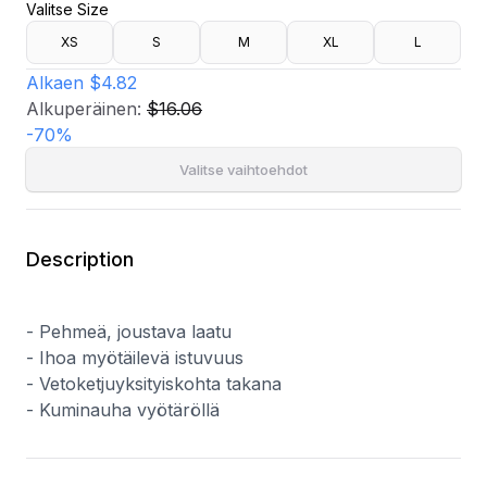
Valitse Size
- Vetoketjuyksityiskohta takana
- Kuminauha vyötäröllä
XS
S
M
XL
L
Alkaen
$4.82
Alkuperäinen:
$16.06
-
70
%
Valitse vaihtoehdot
Description
- Pehmeä, joustava laatu
- Ihoa myötäilevä istuvuus
- Vetoketjuyksityiskohta takana
- Kuminauha vyötäröllä