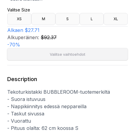
- Nappikiinnitys edessä neppareilla
Valitse Size
- Taskut sivussa
- Vuorattu
XS
M
S
L
XL
- Pituus olalta: 62 cm koossa S
Alkaen
$27.71
Alkuperäinen:
$92.37
-
70
%
Valitse vaihtoehdot
Description
Tekoturkistakki BUBBLEROOM-tuotemerkiltä
- Suora istuvuus
- Nappikiinnitys edessä neppareilla
- Taskut sivussa
- Vuorattu
- Pituus olalta: 62 cm koossa S