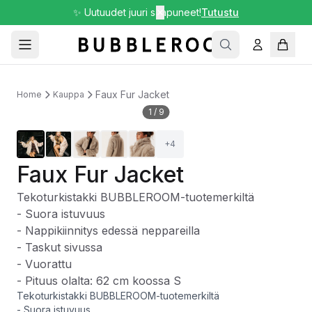
✨ Uutuudet juuri saapuneet!
✕
Tutustu
Faux Fur Jacket
Home
Kauppa
1
/
9
+
4
Faux Fur Jacket
Tekoturkistakki BUBBLEROOM-tuotemerkiltä
- Suora istuvuus
- Nappikiinnitys edessä neppareilla
- Taskut sivussa
- Vuorattu
- Pituus olalta: 62 cm koossa S
Tekoturkistakki BUBBLEROOM-tuotemerkiltä
- Suora istuvuus