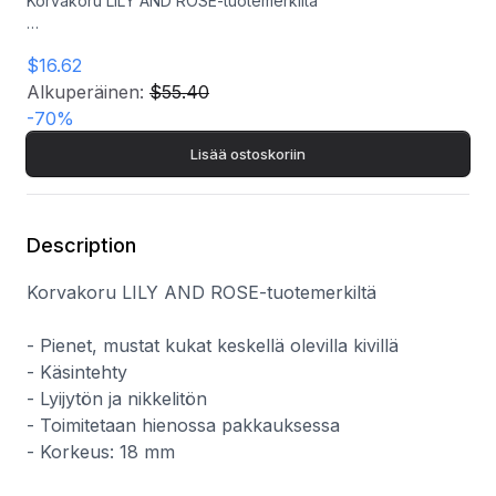
Korvakoru LILY AND ROSE-tuotemerkiltä
- Pienet, mustat kukat keskellä olevilla kivillä
$16.62
- Käsintehty
- Lyijytön ja nikkelitön
Alkuperäinen:
$55.40
- Toimitetaan hienossa pakkauksessa
-
70
%
- Korkeus: 18 mm
Lisää ostoskoriin
Description
Korvakoru LILY AND ROSE-tuotemerkiltä
- Pienet, mustat kukat keskellä olevilla kivillä
- Käsintehty
- Lyijytön ja nikkelitön
- Toimitetaan hienossa pakkauksessa
- Korkeus: 18 mm