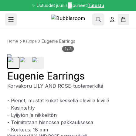
✨ Uutuudet juuri saapuneet!
✕
Tutustu
Eugenie Earrings
Home
Kauppa
1
/
3
Eugenie Earrings
Korvakoru LILY AND ROSE-tuotemerkiltä
- Pienet, mustat kukat keskellä olevilla kivillä
- Käsintehty
- Lyijytön ja nikkelitön
- Toimitetaan hienossa pakkauksessa
- Korkeus: 18 mm