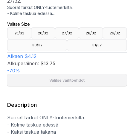
27/32.
Suorat farkut ONLY-tuotemerkiltä.
- Kolme taskua edessä
- Kaksi taskua takana
Valitse Size
- Vetoketjusepalus napilla
- Suora istuvuus
25/32
26/32
27/32
28/32
29/32
- Sisälahkeen pituus: 68 cm koossa 27/32
Mallin pituus on 175 cm ja hänellä on päällä koko 27/32.
30/32
31/32
Alkaen
$4.12
Alkuperäinen:
$13.75
-
70
%
Valitse vaihtoehdot
Description
Suorat farkut ONLY-tuotemerkiltä.
- Kolme taskua edessä
- Kaksi taskua takana