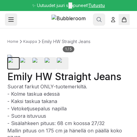
✨ Uutuudet juuri saapuneet!
✕
Tutustu
Emily HW Straight Jeans
Home
Kauppa
1
/
5
Emily HW Straight Jeans
Suorat farkut ONLY-tuotemerkiltä.
- Kolme taskua edessä
- Kaksi taskua takana
- Vetoketjusepalus napilla
- Suora istuvuus
- Sisälahkeen pituus: 68 cm koossa 27/32
Mallin pituus on 175 cm ja hänellä on päällä koko