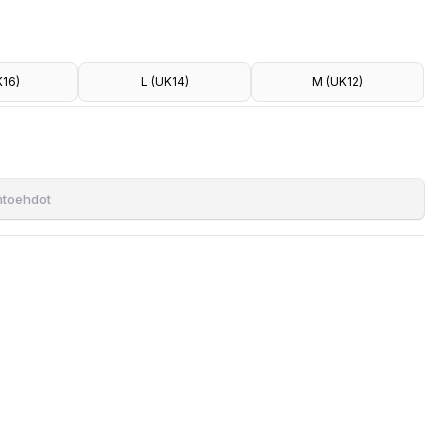
K16)
L (UK14)
M (UK12)
ihtoehdot