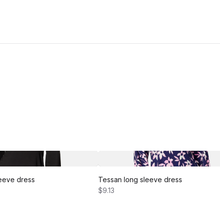
eeve dress
Tessan long sleeve dress
$9.13