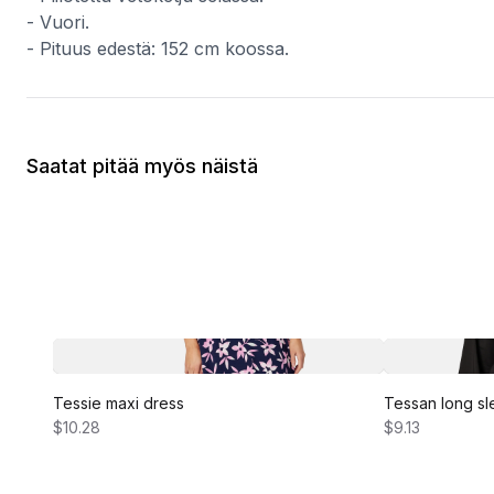
- Vuori.
- Pituus edestä: 152 cm koossa.
Saatat pitää myös näistä
Tessie maxi dress
Tessan long sl
$10.28
$9.13