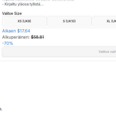
- Kirjailtu yläosa tyllistä.
- Leveä hame sifongista.
Valitse Size
- Topatut kupit.
- Korostettu vyötärö hieman joustavalla vyötärönauhalla.
XS (UK8)
S (UK10)
XL (U
- Piilotettu vetoketju selässä.
- Vuori.
Alkaen
$17.64
- Pituus edestä: 152 cm koossa.
Alkuperäinen:
$58.81
-
70
%
Valitse va
a.