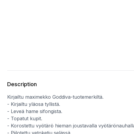
Description
Kirjailtu maximekko Goddiva-tuotemerkiltä.
- Kirjailtu yläosa tyllistä.
- Leveä hame sifongista.
- Topatut kupit.
- Korostettu vyötärö hieman joustavalla vyötärönauhall
- Piilotettu vetoketju selässä.