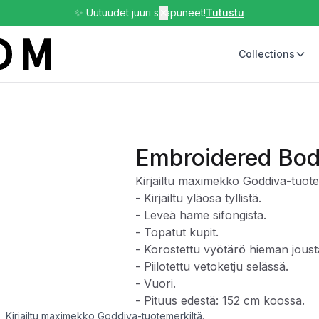
✨ Uutuudet juuri saapuneet!
✕
Tutustu
Collections
Embroidered Bod
Kirjailtu maximekko Goddiva-tuote
- Kirjailtu yläosa tyllistä.
- Leveä hame sifongista.
- Topatut kupit.
- Korostettu vyötärö hieman joust
- Piilotettu vetoketju selässä.
- Vuori.
- Pituus edestä: 152 cm koossa.
Kirjailtu maximekko Goddiva-tuotemerkiltä.