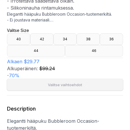
- Irrotettava säädettävä olkain.
- Silikoninauha rintamuksessa.
Elegantti hääpuku Bubbleroom Occasion-tuotemerkiltä.
- Ei joustava materiaali.
- Joustava vuori.
Valitse Size
- Tyllikerros hameosassa.
- Pehmustettu rintaliivi.
40
42
34
38
36
- Piilotettu takavetoketju.
- Irrotettava säädettävä olkain.
44
46
- Silikoninauha rintamuksessa.
Alkaen
$29.77
Alkuperäinen:
$99.24
-
70
%
Valitse vaihtoehdot
Description
Elegantti hääpuku Bubbleroom Occasion-
tuotemerkiltä.