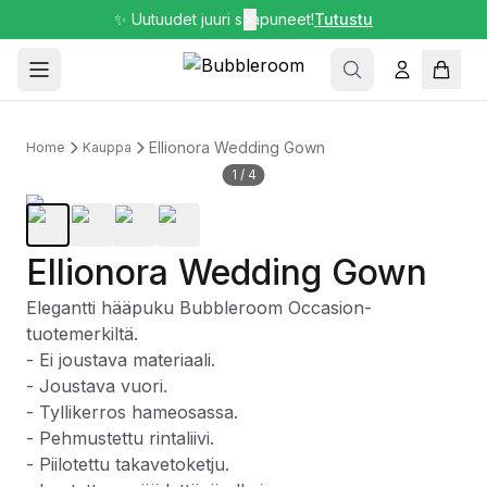
✨ Uutuudet juuri saapuneet!
✕
Tutustu
Ellionora Wedding Gown
Home
Kauppa
1
/
4
Ellionora Wedding Gown
Elegantti hääpuku Bubbleroom Occasion-
tuotemerkiltä.
- Ei joustava materiaali.
- Joustava vuori.
- Tyllikerros hameosassa.
- Pehmustettu rintaliivi.
- Piilotettu takavetoketju.