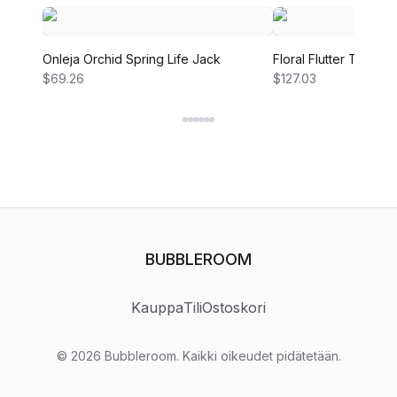
Onleja Orchid Spring Life Jack
Floral Flutter Tiered 
$69.26
$127.03
BUBBLEROOM
Kauppa
Tili
Ostoskori
©
2026
Bubbleroom
.
Kaikki oikeudet pidätetään.