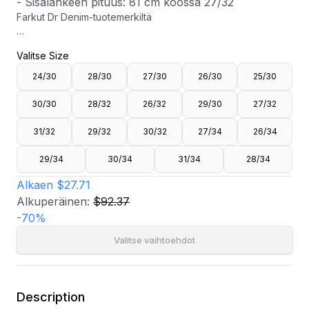
- Sisälahkeen pituus: 81 cm koossa 27/32
Farkut Dr Denim-tuotemerkiltä
- Hieman joustava materiaali
Valitse Size
- Korkea vyötärö
- Vartaloa myötäilevä malli ylhäällä suorilla jaloilla
24/30
28/30
27/30
26/30
25/30
- Vetoketjusepalus napilla
- Viisitaskuinen malli
30/30
28/32
26/32
29/30
27/32
- Sisälahkeen pituus: 81 cm koossa 27/32
31/32
29/32
30/32
27/34
26/34
29/34
30/34
31/34
28/34
Alkaen
$27.71
Alkuperäinen:
$92.37
-
70
%
Valitse vaihtoehdot
Description