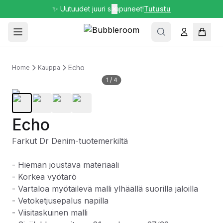
✨ Uutuudet juuri saapuneet!
✕
Tutustu
Echo
Home
Kauppa
1
/
4
Echo
Farkut Dr Denim-tuotemerkiltä
- Hieman joustava materiaali
- Korkea vyötärö
- Vartaloa myötäilevä malli ylhäällä suorilla jaloilla
- Vetoketjusepalus napilla
- Viisitaskuinen malli