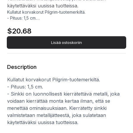
käytettäväksi uusissa tuotteissa.
Kullatut korvakorut Pilgrim-tuotemerkiltä.
- Pituus: 1,5 cm.
- Sinkki on luonnollisesti kierrätettävä metalli, joka voidaan
$20.68
kierrättää monta kertaa ilman, että se menettää
ominaisuuksiaan. Kierrätetty sinkki valmistetaan
metallijätteestä, joka sulatetaan käytettäväksi uusissa
Lisää ostoskoriin
tuotteissa.
Description
Kullatut korvakorut Pilgrim-tuotemerkiltä.
- Pituus: 1,5 cm.
- Sinkki on luonnollisesti kierrätettävä metalli, joka
voidaan kierrättää monta kertaa ilman, että se
menettää ominaisuuksiaan. Kierrätetty sinkki
valmistetaan metallijätteestä, joka sulatetaan
käytettäväksi uusissa tuotteissa.