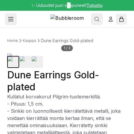
✨ Uutuudet juuri saapuneet!
✕
Tutustu
Dune Earrings Gold-plated
Home
Kauppa
1
/
3
Dune Earrings Gold-
plated
Kullatut korvakorut Pilgrim-tuotemerkiltä.
- Pituus: 1,5 cm.
- Sinkki on luonnollisesti kierrätettävä metalli, joka
voidaan kierrättää monta kertaa ilman, että se
menettää ominaisuuksiaan. Kierrätetty sinkki
valmistetaan metallijätteestä, joka sulatetaan