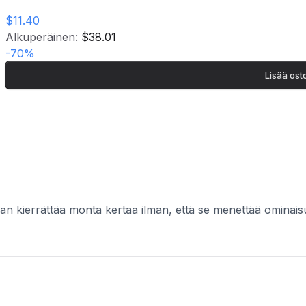
- Pituus: 17 cm omkrets.
$11.40
- Sinkki on luonnollisesti kierrätettävä metalli, joka voidaan kierrä
Kierrätetty sinkki valmistetaan metallijätteestä, joka sulatetaan käyt
Alkuperäinen:
$38.01
-
70
%
Lisää ost
daan kierrättää monta kertaa ilman, että se menettää ominaisu