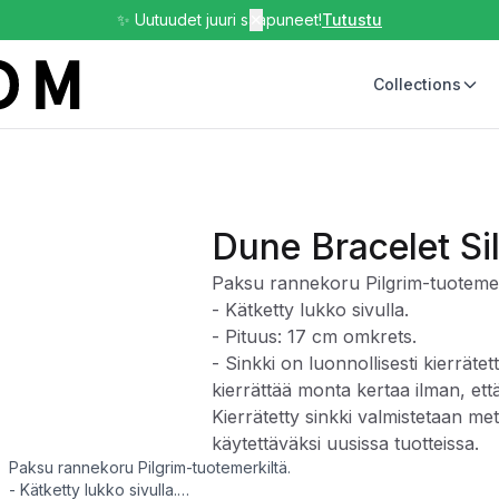
✨ Uutuudet juuri saapuneet!
✕
Tutustu
Collections
Dune Bracelet Si
Paksu rannekoru Pilgrim-tuotemer
- Kätketty lukko sivulla.
- Pituus: 17 cm omkrets.
- Sinkki on luonnollisesti kierrätet
kierrättää monta kertaa ilman, et
Kierrätetty sinkki valmistetaan meta
käytettäväksi uusissa tuotteissa.
Paksu rannekoru Pilgrim-tuotemerkiltä.
- Kätketty lukko sivulla.