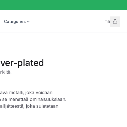
Categories
Tili
lver-plated
kiltä.
tävä metalli, joka voidaan
tä se menettää ominaisuuksiaan.
llijätteestä, joka sulatetaan