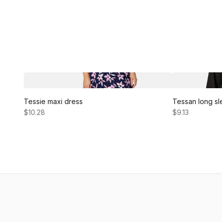
Tessie maxi dress
Tessan long sl
$10.28
$9.13