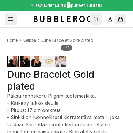
✨ Uutuudet juuri saapuneet!
✕
Tutustu
Dune Bracelet Gold-plated
Home
Kauppa
1
/
5
Dune Bracelet Gold-
plated
Paksu rannekoru Pilgrim-tuotemerkiltä.
- Kätketty lukko sivulla.
- Pituus: 17 cm omkrets.
- Sinkki on luonnollisesti kierrätettävä metalli, joka
voidaan kierrättää monta kertaa ilman, että se
menettää ominaisuuksiaan. Kierrätetty sinkki