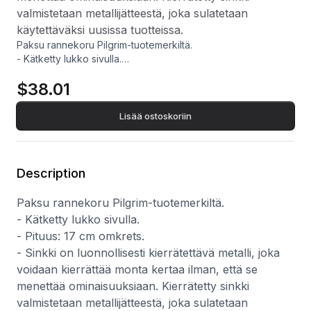
valmistetaan metallijätteestä, joka sulatetaan
käytettäväksi uusissa tuotteissa.
Paksu rannekoru Pilgrim-tuotemerkiltä.
- Kätketty lukko sivulla.
- Pituus: 17 cm omkrets.
$38.01
- Sinkki on luonnollisesti kierrätettävä metalli, joka voidaan
kierrättää monta kertaa ilman, että se menettää
ominaisuuksiaan. Kierrätetty sinkki valmistetaan
Lisää ostoskoriin
metallijätteestä, joka sulatetaan käytettäväksi uusissa
tuotteissa.
Description
Paksu rannekoru Pilgrim-tuotemerkiltä.
- Kätketty lukko sivulla.
- Pituus: 17 cm omkrets.
- Sinkki on luonnollisesti kierrätettävä metalli, joka
voidaan kierrättää monta kertaa ilman, että se
menettää ominaisuuksiaan. Kierrätetty sinkki
valmistetaan metallijätteestä, joka sulatetaan