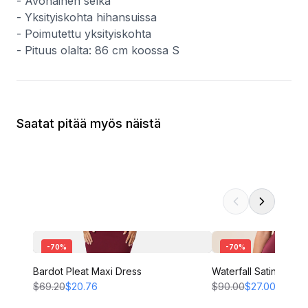
- Avonainen selkä
- Yksityiskohta hihansuissa
- Poimutettu yksityiskohta
- Pituus olalta: 86 cm koossa S
Saatat pitää myös näistä
-
70
%
-
70
%
Bardot Pleat Maxi Dress
Waterfall Satin Gown
$69.20
$20.76
$90.00
$27.00