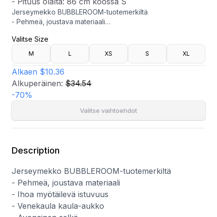
- Pituus olalta: 86 cm koossa S
Jerseymekko BUBBLEROOM-tuotemerkiltä
- Pehmeä, joustava materiaali
- Ihoa myötäilevä istuvuus
Valitse Size
- Venekaula kaula-aukko
- Avonainen selkä
M
L
XS
S
XL
- Yksityiskohta hihansuissa
- Poimutettu yksityiskohta
Alkaen
$10.36
- Pituus olalta: 86 cm koossa S
Alkuperäinen:
$34.54
-
70
%
Valitse vaihtoehdot
Description
Jerseymekko BUBBLEROOM-tuotemerkiltä
- Pehmeä, joustava materiaali
- Ihoa myötäilevä istuvuus
- Venekaula kaula-aukko