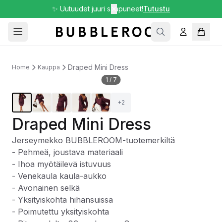
✨ Uutuudet juuri saapuneet!
✕
Tutustu
Draped Mini Dress
Home
Kauppa
1
/
7
+
2
Draped Mini Dress
Jerseymekko BUBBLEROOM-tuotemerkiltä
- Pehmeä, joustava materiaali
- Ihoa myötäilevä istuvuus
- Venekaula kaula-aukko
- Avonainen selkä
- Yksityiskohta hihansuissa
- Poimutettu yksityiskohta