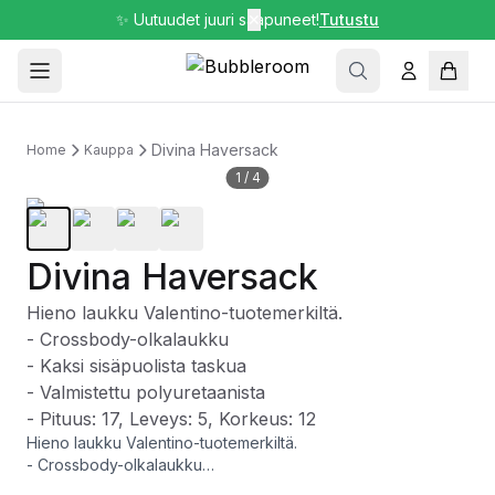
✨ Uutuudet juuri saapuneet!
✕
Tutustu
Divina Haversack
Home
Kauppa
1
/
4
Divina Haversack
Hieno laukku Valentino-tuotemerkiltä.
- Crossbody-olkalaukku
- Kaksi sisäpuolista taskua
- Valmistettu polyuretaanista
- Pituus: 17, Leveys: 5, Korkeus: 12
Hieno laukku Valentino-tuotemerkiltä.
- Crossbody-olkalaukku
- Kaksi sisäpuolista taskua