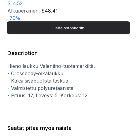
$14.52
- Valmistettu polyuretaanista
- Pituus: 17, Leveys: 5, Korkeus: 12
Alkuperäinen:
$48.41
-
70
%
Lisää ostoskoriin
Description
Hieno laukku Valentino-tuotemerkiltä.
- Crossbody-olkalaukku
- Kaksi sisäpuolista taskua
- Valmistettu polyuretaanista
- Pituus: 17, Leveys: 5, Korkeus: 12
Saatat pitää myös näistä