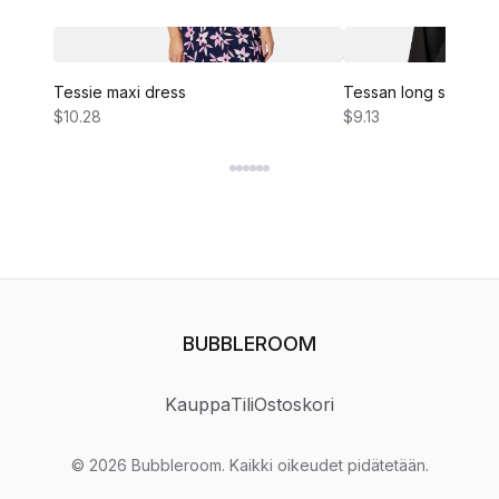
Tessie maxi dress
Tessan long sleeve 
$10.28
$9.13
BUBBLEROOM
Kauppa
Tili
Ostoskori
©
2026
Bubbleroom
.
Kaikki oikeudet pidätetään.