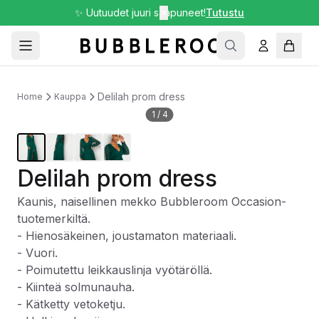
✨ Uutuudet juuri saapuneet!
✕
Tutustu
Delilah prom dress
Home
Kauppa
1
/
4
Delilah prom dress
Kaunis, naisellinen mekko Bubbleroom Occasion-
tuotemerkiltä.
- Hienosäkeinen, joustamaton materiaali.
- Vuori.
- Poimutettu leikkauslinja vyötäröllä.
- Kiinteä solmunauha.
- Kätketty vetoketju.