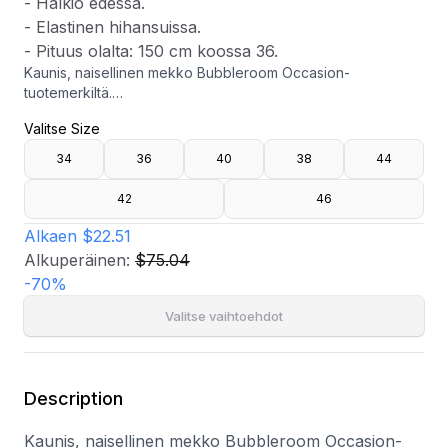
- Halkio edessä.
- Elastinen hihansuissa.
- Pituus olalta: 150 cm koossa 36.
Kaunis, naisellinen mekko Bubbleroom Occasion-
tuotemerkiltä.
- Hienosäkeinen, joustamaton materiaali.
Valitse Size
- Vuori.
- Poimutettu leikkauslinja vyötäröllä.
34
36
40
38
44
- Kiinteä solmunauha.
- Kätketty vetoketju.
42
46
- Halkio edessä.
- Elastinen hihansuissa.
Alkaen
$22.51
- Pituus olalta: 150 cm koossa 36.
Alkuperäinen:
$75.04
-
70
%
Valitse vaihtoehdot
Description
Kaunis, naisellinen mekko Bubbleroom Occasion-