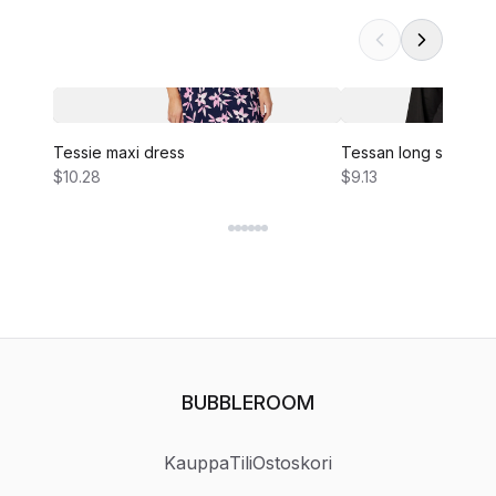
Tessie maxi dress
Tessan long sleeve 
$10.28
$9.13
BUBBLEROOM
Kauppa
Tili
Ostoskori