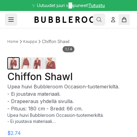
✨ Uutuudet juuri saapuneet!
✕
Tutustu
Chiffon Shawl
Home
Kauppa
1
/
4
Chiffon Shawl
Upea huivi Bubbleroom Occasion-tuotemerkiltä.
- Ei joustava materiaali.
- Drapeeraus yhdellä sivulla.
- Pituus: 180 cm - Bredd: 66 cm.
Upea huivi Bubbleroom Occasion-tuotemerkiltä.
- Ei joustava materiaali.
- Drapeeraus yhdellä sivulla.
$2.74
- Pituus: 180 cm - Bredd: 66 cm.