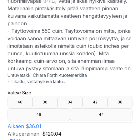
fluorihiilivapaa (PFC) vettä ja likaa hylkivä käsittely.
Materiaalin pintakäsittely pitää vaatteen pinnan
kuivana vaikuttamatta vaatteen hengättävyyteen ja
painoon.
- Täyttövoima 550 cuin. Täyttövoima on mitta, jonka
voidaan sanoa mittaavan untuvan pörröisyyttä, ja se
ilmoitetaan asteikolla nimeltä cuin (cubic inches per
ounce, kuutiotuumaa unssia kohden). Mitä
korkeampi cuin-arvo on, sitä enemmän ilmaa
untuva pystyy sitomaan ja sitä lämpimämpi vaate on.
Untuvatakki Chiara Forthi-tuotemerkiltä
- Tikattu, vettähylkivä laatu
- Ihoa myötäilevä istuvuus
Valitse Size
- Vetoketju edessä neppareilla
- Huppu
40
36
34
42
38
- Irrotettava tekoturkisreunus hupussa
- Taskut edessä
46
44
- Sivuhalkiot
- Vuori vetoketjulla
Alkaen
$36.01
- Pituus olalta: 119 cm koossa 36
Alkuperäinen:
$120.04
- Kaikista untuvatakeista irtoaa untuvaa. Tätä tapahtuu