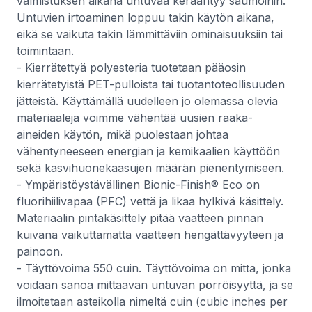
valmistuksen aikana untuvaa kerääntyy saumoihin.
Untuvien irtoaminen loppuu takin käytön aikana,
eikä se vaikuta takin lämmittäviin ominaisuuksiin tai
toimintaan.
- Kierrätettyä polyesteria tuotetaan pääosin
kierrätetyistä PET-pulloista tai tuotantoteollisuuden
jätteistä. Käyttämällä uudelleen jo olemassa olevia
materiaaleja voimme vähentää uusien raaka-
aineiden käytön, mikä puolestaan johtaa
vähentyneeseen energian ja kemikaalien käyttöön
sekä kasvihuonekaasujen määrän pienentymiseen.
- Ympäristöystävällinen Bionic-Finish® Eco on
fluorihiilivapaa (PFC) vettä ja likaa hylkivä käsittely.
Materiaalin pintakäsittely pitää vaatteen pinnan
kuivana vaikuttamatta vaatteen hengättävyyteen ja
painoon.
- Täyttövoima 550 cuin. Täyttövoima on mitta, jonka
voidaan sanoa mittaavan untuvan pörröisyyttä, ja se
ilmoitetaan asteikolla nimeltä cuin (cubic inches per