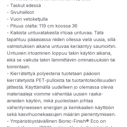
- Taskut edessä
- Sivuhalkiot
- Vuori vetoketjulla
- Pituus olalta: 119 cm koossa 36
- Kaikista untuvatakeista irtoaa untuvaa. Tätä
tapahtuu pääasiassa niiden ollessa vielä uusia, sillä
valmistuksen aikana untuvaa kerääntyy saumoihin.
Untuvien irtoaminen loppuu takin käytön aikana,
eikä se vaikuta takin lämmittäviin ominaisuuksiin tai
toimintaan.
- Kierrätettyä polyesteria tuotetaan pääosin
kierrätetyistä PET-pulloista tai tuotantoteollisuuden
jätteistä. Käyttämällä uudelleen jo olemassa olevia
materiaaleja voimme vähentää uusien raaka-
aineiden käytön, mikä puolestaan johtaa
vähentyneeseen energian ja kemikaalien käyttöön
sekä kasvihuonekaasujen määrän pienentymiseen.
- Ympäristöystävällinen Bionic-Finish® Eco on