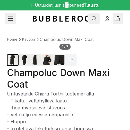
✨ Uutuudet juuri saapuneet!
✕
Tutustu
Champoluc Down Maxi Coat
Home
Kauppa
1
/
7
+
2
Champoluc Down Maxi
Coat
Untuvatakki Chiara Forthi-tuotemerkiltä
- Tikattu, vettähylkivä laatu
- Ihoa myötäilevä istuvuus
- Vetoketju edessä neppareilla
- Huppu
- Irrotettava tekoturkisreunus hupussa