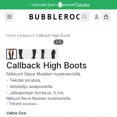
✨ Uutuudet juuri saapuneet!
✕
Tutustu
Callback High Boots
Home
Kauppa
1
/
5
Callback High Boots
Nilkkurit Steve Madden-tuotemerkiltä.
- Tekstiili sivuissa.
- Vetoketju sisäpuolella.
- Jalkapohjan korkeus: 5 cm.
Nilkkurit Steve Madden-tuotemerkiltä.
- Tekstiili sivuissa.
- Vetoketju sisäpuolella.
Valitse Size
- Jalkapohjan korkeus: 5 cm.