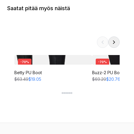
Saatat pitää myös näistä
-
70
%
-
70
%
Betty PU Boot
Buzz-2 PU Boot
$63.49
$19.05
$69.20
$20.76