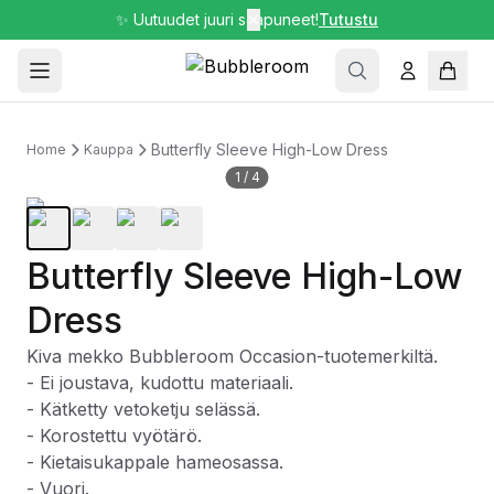
✨ Uutuudet juuri saapuneet!
✕
Tutustu
Butterfly Sleeve High-Low Dress
Home
Kauppa
1
/
4
Butterfly Sleeve High-Low
Dress
Kiva mekko Bubbleroom Occasion-tuotemerkiltä.
- Ei joustava, kudottu materiaali.
- Kätketty vetoketju selässä.
- Korostettu vyötärö.
- Kietaisukappale hameosassa.
- Vuori.