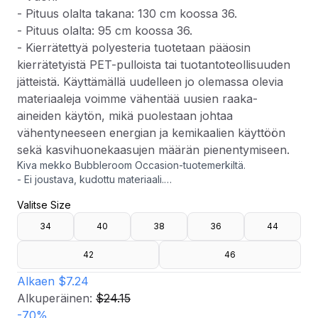
- Pituus olalta takana: 130 cm koossa 36.
- Pituus olalta: 95 cm koossa 36.
- Kierrätettyä polyesteria tuotetaan pääosin
kierrätetyistä PET-pulloista tai tuotantoteollisuuden
jätteistä. Käyttämällä uudelleen jo olemassa olevia
materiaaleja voimme vähentää uusien raaka-
aineiden käytön, mikä puolestaan johtaa
vähentyneeseen energian ja kemikaalien käyttöön
sekä kasvihuonekaasujen määrän pienentymiseen.
Kiva mekko Bubbleroom Occasion-tuotemerkiltä.
- Ei joustava, kudottu materiaali.
- Kätketty vetoketju selässä.
Valitse Size
- Korostettu vyötärö.
- Kietaisukappale hameosassa.
34
40
38
36
44
- Vuori.
- Pituus olalta takana: 130 cm koossa 36.
42
46
- Pituus olalta: 95 cm koossa 36.
- Kierrätettyä polyesteria tuotetaan pääosin kierrätetyistä
Alkaen
$7.24
PET-pulloista tai tuotantoteollisuuden jätteistä. Käyttämällä
Alkuperäinen:
$24.15
uudelleen jo olemassa olevia materiaaleja voimme vähentää
-
70
%