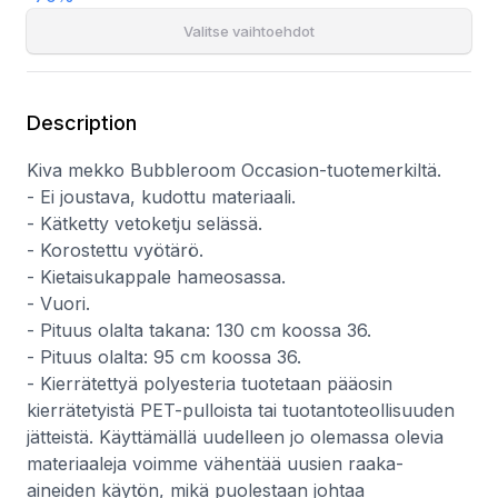
uusien raaka-aineiden käytön, mikä puolestaan johtaa
vähentyneeseen energian ja kemikaalien käyttöön sekä
Valitse vaihtoehdot
kasvihuonekaasujen määrän pienentymiseen.
Description
Kiva mekko Bubbleroom Occasion-tuotemerkiltä.
- Ei joustava, kudottu materiaali.
- Kätketty vetoketju selässä.
- Korostettu vyötärö.
- Kietaisukappale hameosassa.
- Vuori.
- Pituus olalta takana: 130 cm koossa 36.
- Pituus olalta: 95 cm koossa 36.
- Kierrätettyä polyesteria tuotetaan pääosin
kierrätetyistä PET-pulloista tai tuotantoteollisuuden
jätteistä. Käyttämällä uudelleen jo olemassa olevia
materiaaleja voimme vähentää uusien raaka-
aineiden käytön, mikä puolestaan johtaa