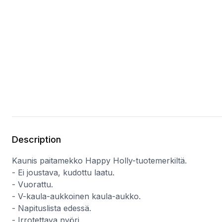
Description
Kaunis paitamekko Happy Holly-tuotemerkiltä.
- Ei joustava, kudottu laatu.
- Vuorattu.
- V-kaula-aukkoinen kaula-aukko.
- Napituslista edessä.
- Irrotettava nyöri.