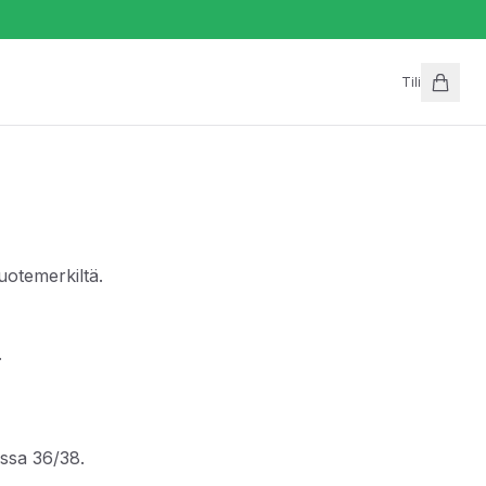
Tili
otemerkiltä.
.
ossa 36/38.