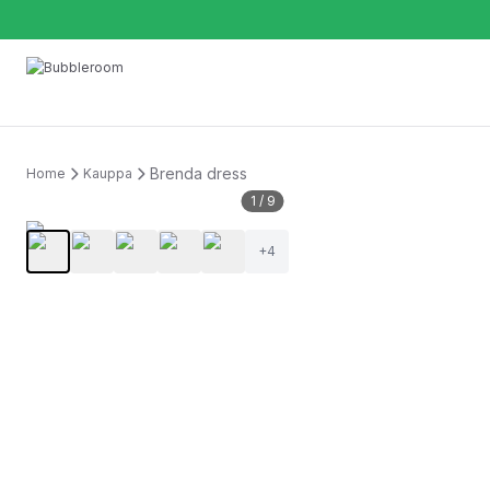
Brenda dress
Home
Kauppa
1
/
9
+
4