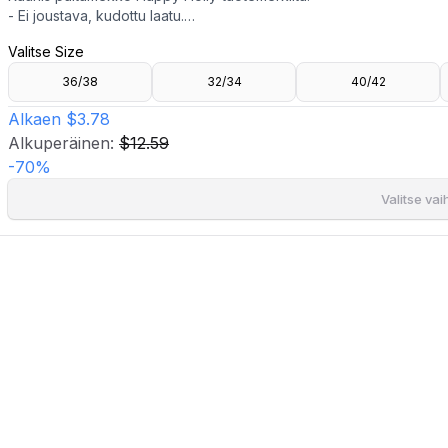
- Ei joustava, kudottu laatu.
- Vuorattu.
Valitse Size
- V-kaula-aukkoinen kaula-aukko.
- Napituslista edessä.
36/38
32/34
40/42
- Irrotettava nyöri.
- Suora istuvuus.
Alkaen
$3.78
- Pituus olalta takana: 128 cm koossa 36/38.
Alkuperäinen:
$12.59
-
70
%
Valitse va