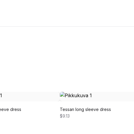
eeve dress
Tessan long sleeve dress
$9.13