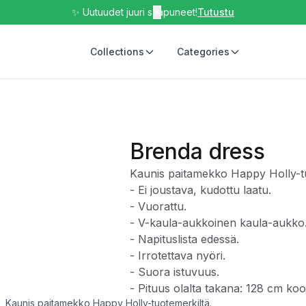
✨ Uutuudet juuri saapuneet!
✕
Tutustu
Collections
Categories
Brenda dress
Kaunis paitamekko Happy Holly-tu
- Ei joustava, kudottu laatu.
- Vuorattu.
- V-kaula-aukkoinen kaula-aukko
- Napituslista edessä.
- Irrotettava nyöri.
- Suora istuvuus.
- Pituus olalta takana: 128 cm ko
Kaunis paitamekko Happy Holly-tuotemerkiltä.