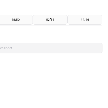
48/50
52/54
44/46
ihtoehdot