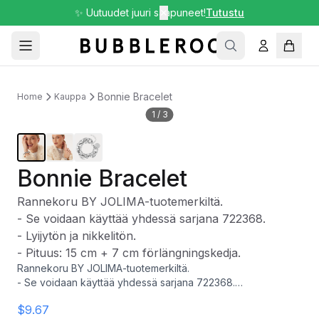
✨ Uutuudet juuri saapuneet!
✕
Tutustu
Bonnie Bracelet
Home
Kauppa
1
/
3
Bonnie Bracelet
Rannekoru BY JOLIMA-tuotemerkiltä.
- Se voidaan käyttää yhdessä sarjana 722368.
- Lyijytön ja nikkelitön.
- Pituus: 15 cm + 7 cm förlängningskedja.
Rannekoru BY JOLIMA-tuotemerkiltä.
- Se voidaan käyttää yhdessä sarjana 722368.
- Lyijytön ja nikkelitön.
$9.67
- Pituus: 15 cm + 7 cm förlängningskedja.