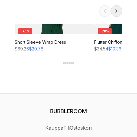
-
70
%
-
70
%
Short Sleeve Wrap Dress
Flutter Chiffon Dress
$69.26
$20.78
$34.54
$10.36
BUBBLEROOM
Kauppa
Tili
Ostoskori