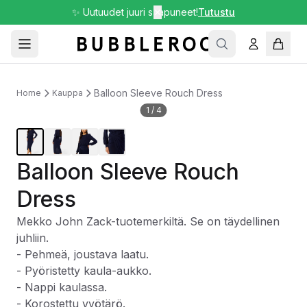
✨ Uutuudet juuri saapuneet!
✕
Tutustu
Balloon Sleeve Rouch Dress
Home
Kauppa
1
/
4
Balloon Sleeve Rouch
Dress
Mekko John Zack-tuotemerkiltä. Se on täydellinen
juhliin.
- Pehmeä, joustava laatu.
- Pyöristetty kaula-aukko.
- Nappi kaulassa.
- Korostettu vyötärö.