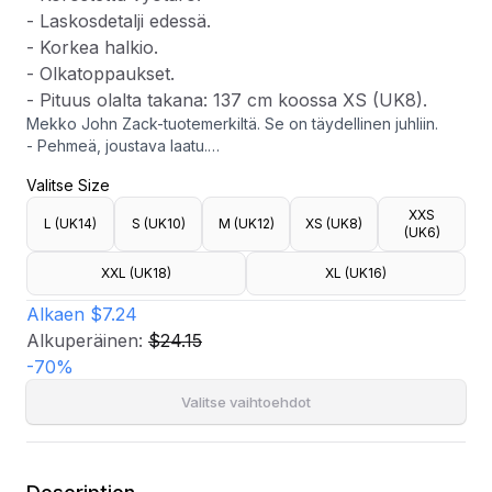
- Laskosdetalji edessä.
- Korkea halkio.
- Olkatoppaukset.
- Pituus olalta takana: 137 cm koossa XS (UK8).
Mekko John Zack-tuotemerkiltä. Se on täydellinen juhliin.
- Pehmeä, joustava laatu.
- Pyöristetty kaula-aukko.
Valitse Size
- Nappi kaulassa.
- Korostettu vyötärö.
XXS
L (UK14)
S (UK10)
M (UK12)
XS (UK8)
- Laskosdetalji edessä.
(UK6)
- Korkea halkio.
XXL (UK18)
XL (UK16)
- Olkatoppaukset.
- Pituus olalta takana: 137 cm koossa XS (UK8).
Alkaen
$7.24
Alkuperäinen:
$24.15
-
70
%
Valitse vaihtoehdot