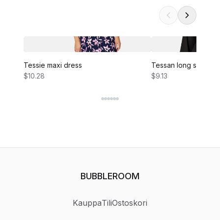
Tessie maxi dress
Tessan long sleeve 
$10.28
$9.13
BUBBLEROOM
Kauppa
Tili
Ostoskori