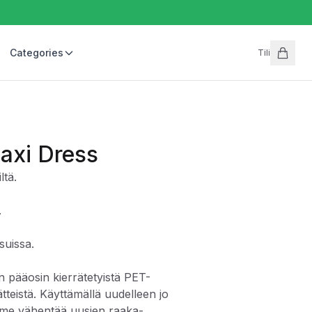
Categories
Tili
axi Dress
tä.
.
suissa.
an pääosin kierrätetyistä PET-
ätteistä. Käyttämällä uudelleen jo
mme vähentää uusien raaka-