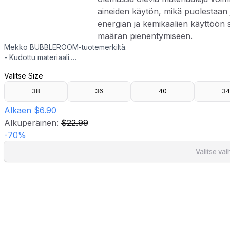
aineiden käytön, mikä puolestaan
energian ja kemikaalien käyttöön
määrän pienentymiseen.
Mekko BUBBLEROOM-tuotemerkiltä.
- Kudottu materiaali.
- V-kaula-aukkoinen kaula-aukko.
Valitse Size
- Rypytys takana.
- Leveät hihat kuminauhalla hihansuissa.
38
36
40
34
- Pituus olalta: 135 cm koossa 36.
- Kierrätettyä polyesteria tuotetaan pääosin kierrätetyistä PET-pullo
Alkaen
$6.90
olemassa olevia materiaaleja voimme vähentää uusien raaka-ainei
Alkuperäinen:
$22.99
kemikaalien käyttöön sekä kasvihuonekaasujen määrän pienentym
-
70
%
Valitse va