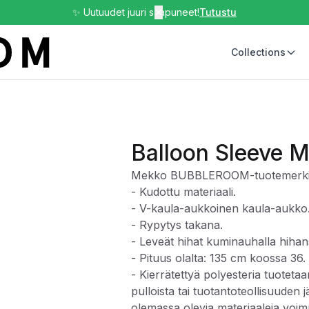
✨ Uutuudet juuri saapuneet!
✕
Tutustu
Collections
Balloon Sleeve M
Mekko BUBBLEROOM-tuotemerkil
- Kudottu materiaali.
- V-kaula-aukkoinen kaula-aukko
- Rypytys takana.
- Leveät hihat kuminauhalla hihan
- Pituus olalta: 135 cm koossa 36.
- Kierrätettyä polyesteria tuoteta
pulloista tai tuotantoteollisuuden j
olemassa olevia materiaaleja voi