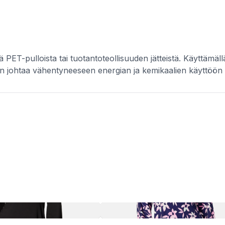
tä PET-pulloista tai tuotantoteollisuuden jätteistä. Käyttäm
an johtaa vähentyneeseen energian ja kemikaalien käyttöö