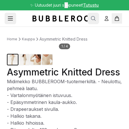
✨ Uutuudet juuri saapuneet!
✕
Tutustu
Asymmetric Knitted Dress
Home
Kauppa
1
/
4
Asymmetric Knitted Dress
Midimekko BUBBLEROOM-tuotemerkiltä. - Neulottu,
pehmeä laatu.
- Vartalonmyötäinen istuvuus.
- Epäsymmetrinen kaula-aukko.
- Drapeeraukset sivulla.
- Halkio takana.
- Halkio hihoissa.