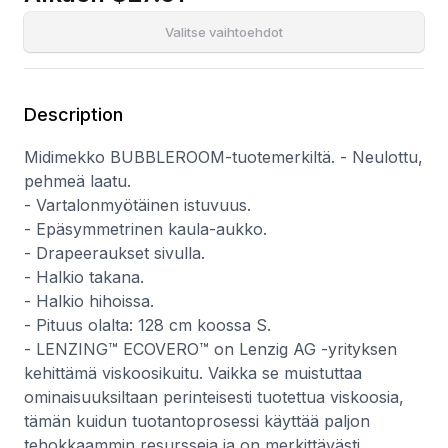
- Pituus olalta: 128 cm koossa S.
- LENZING™ ECOVERO™ on Lenzig AG -yrityksen kehittämä
Valitse vaihtoehdot
viskoosikuitu. Vaikka se muistuttaa ominaisuuksiltaan
perinteisesti tuotettua viskoosia, tämän kuidun
tuotantoprosessi käyttää paljon tehokkaammin resursseja ja
on merkittävästi ilmastoystävällisempi, käyttäen vähemmän
Description
vettä ja tuottaen vähemmän päästöjä. Suurinta osaa
kemikaaleista, joita käytetään puumassankäsittelyvaiheessa,
Midimekko BUBBLEROOM-tuotemerkiltä. - Neulottu,
kierrätetään suljetussa piirissä. Koko prosessilla, alusta
pehmeä laatu.
lopulliseen kuituun, on EU:n virallinen ympäristösertifikaatti eli
- Vartalonmyötäinen istuvuus.
EU- Ecolabel.
- Epäsymmetrinen kaula-aukko.
- Drapeeraukset sivulla.
- Halkio takana.
- Halkio hihoissa.
- Pituus olalta: 128 cm koossa S.
- LENZING™ ECOVERO™ on Lenzig AG -yrityksen
kehittämä viskoosikuitu. Vaikka se muistuttaa
ominaisuuksiltaan perinteisesti tuotettua viskoosia,
tämän kuidun tuotantoprosessi käyttää paljon
tehokkaammin resursseja ja on merkittävästi