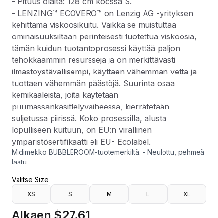
- Pituus olalta: 128 cm koossa S.
- LENZING™ ECOVERO™ on Lenzig AG -yrityksen
kehittämä viskoosikuitu. Vaikka se muistuttaa
ominaisuuksiltaan perinteisesti tuotettua viskoosia,
tämän kuidun tuotantoprosessi käyttää paljon
tehokkaammin resursseja ja on merkittävästi
ilmastoystävällisempi, käyttäen vähemmän vettä ja
tuottaen vähemmän päästöjä. Suurinta osaa
kemikaaleista, joita käytetään
puumassankäsittelyvaiheessa, kierrätetään
suljetussa piirissä. Koko prosessilla, alusta
lopulliseen kuituun, on EU:n virallinen
ympäristösertifikaatti eli EU- Ecolabel.
Midimekko BUBBLEROOM-tuotemerkiltä. - Neulottu, pehmeä
laatu.
- Vartalonmyötäinen istuvuus.
Valitse Size
- Epäsymmetrinen kaula-aukko.
- Drapeeraukset sivulla.
XS
S
M
L
XL
- Halkio takana.
- Halkio hihoissa.
Alkaen
$27.61