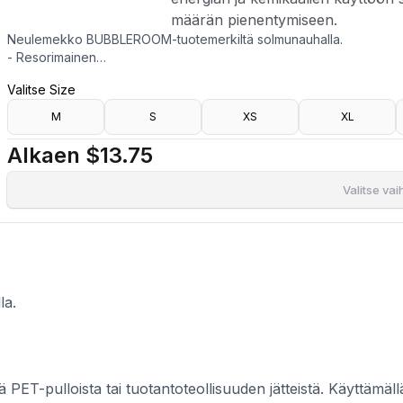
määrän pienentymiseen.
Neulemekko BUBBLEROOM-tuotemerkiltä solmunauhalla.
- Resorimainen
- Raglanhihat
Valitse Size
- Pituus olalta: 92 cm koossa S
- Kierrätettyä polyesteria tuotetaan pääosin kierrätetyistä PET-pullo
M
S
XS
XL
olemassa olevia materiaaleja voimme vähentää uusien raaka-ainei
kemikaalien käyttöön sekä kasvihuonekaasujen määrän pienentym
Alkaen
$13.75
Valitse va
la.
tä PET-pulloista tai tuotantoteollisuuden jätteistä. Käyttäm