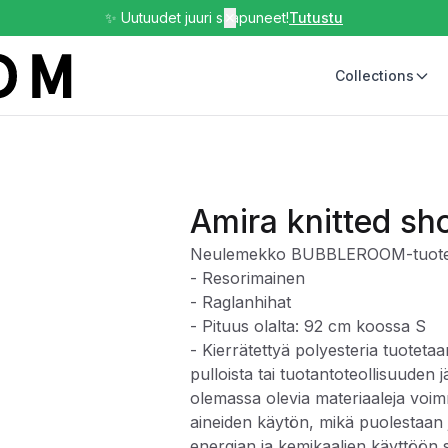
✨ Uutuudet juuri saapuneet!
✕
Tutustu
Collections
Amira knitted sh
Neulemekko BUBBLEROOM-tuoteme
- Resorimainen
- Raglanhihat
- Pituus olalta: 92 cm koossa S
- Kierrätettyä polyesteria tuoteta
pulloista tai tuotantoteollisuuden j
olemassa olevia materiaaleja voi
aineiden käytön, mikä puolestaan
energian ja kemikaalien käyttöön