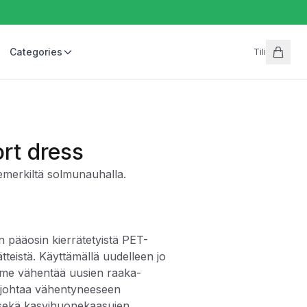
Categories
Tili
ort dress
rkiltä solmunauhalla.
an pääosin kierrätetyistä PET-
ätteistä. Käyttämällä uudelleen jo
mme vähentää uusien raaka-
 johtaa vähentyneeseen
 sekä kasvihuonekaasujen