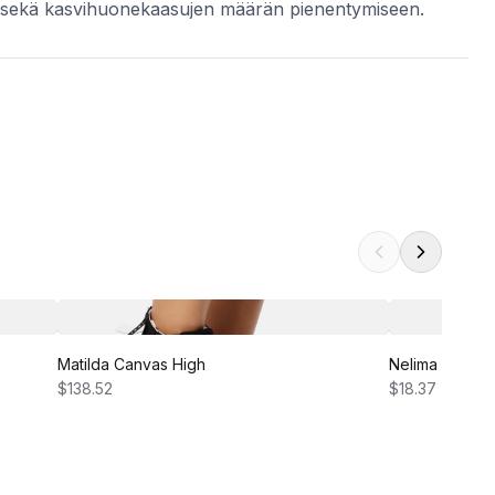
n sekä kasvihuonekaasujen määrän pienentymiseen.
Matilda Canvas High
Nelima Dress
$138.52
$18.37