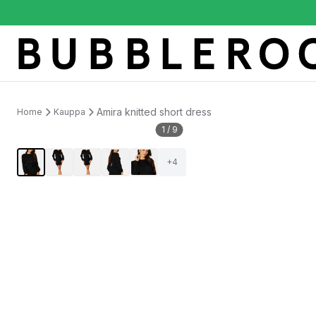
Amira knitted short dress
Home
Kauppa
1
/
9
+
4