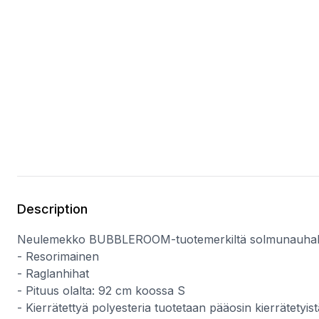
Description
Neulemekko BUBBLEROOM-tuotemerkiltä solmunauhal
- Resorimainen
- Raglanhihat
- Pituus olalta: 92 cm koossa S
- Kierrätettyä polyesteria tuotetaan pääosin kierrätetyis