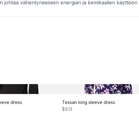
an johtaa vähentyneeseen energian ja kemikaalien käyttöö
eeve dress
Tessan long sleeve dress
$9.13