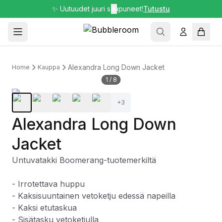
✨ Uutuudet juuri saapuneet!
✕
Tutustu
Alexandra Long Down Jacket
Home
Kauppa
1
/
8
+
3
Alexandra Long Down
Jacket
Untuvatakki Boomerang-tuotemerkiltä
- Irrotettava huppu
- Kaksisuuntainen vetoketju edessä napeilla
- Kaksi etutaskua
- Sisätasku vetoketjulla