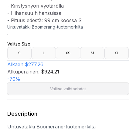
- Kiristysnyöri vyötäröllä
- Hihansuu hihansuissa
- Pituus edestä: 99 cm koossa S
Untuvatakki Boomerang-tuotemerkiltä
- Irrotettava huppu
Valitse Size
- Kaksisuuntainen vetoketju edessä napeilla
- Kaksi etutaskua
S
L
XS
M
XL
- Sisätasku vetoketjulla
- Kiristysnyöri vyötäröllä
Alkaen
$277.26
- Hihansuu hihansuissa
Alkuperäinen:
$924.21
- Pituus edestä: 99 cm koossa S
-
70
%
Valitse vaihtoehdot
Description
Untuvatakki Boomerang-tuotemerkiltä