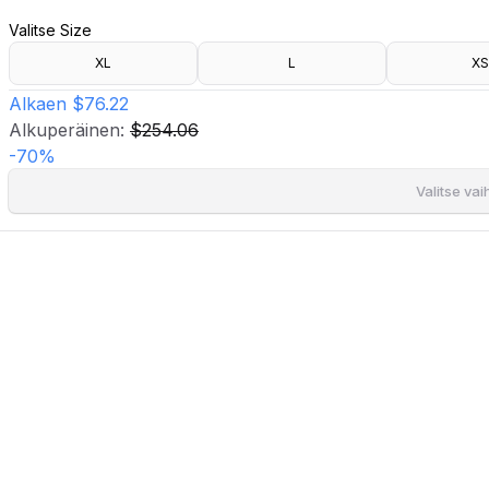
- Vetoketju edessä neppareilla
Valitse Size
- Kuminauha hihansuissa
- Kaksi etutaskua neppareilla
XL
L
XS
- Tasku sisäpuolella
- Kiristysnyöri vyötäröllä
Alkaen
$76.22
Alkuperäinen:
$254.06
-
70
%
Valitse va