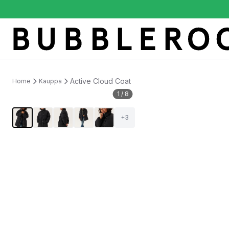
Active Cloud Coat
Home
Kauppa
1
/
8
+
3