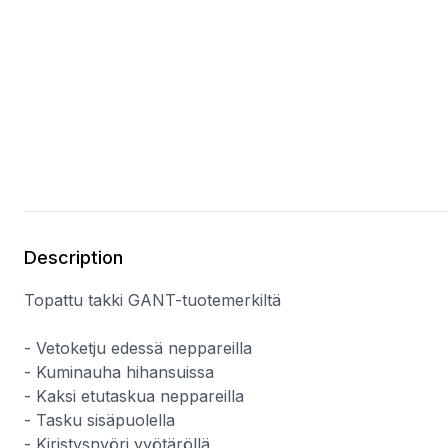
Description
Topattu takki GANT-tuotemerkiltä
- Vetoketju edessä neppareilla
- Kuminauha hihansuissa
- Kaksi etutaskua neppareilla
- Tasku sisäpuolella
- Kiristysnyöri vyötäröllä