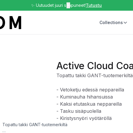
✨ Uutuudet juuri saapuneet!
✕
Tutustu
Collections
Active Cloud Coa
Topattu takki GANT-tuotemerkiltä
- Vetoketju edessä neppareilla
- Kuminauha hihansuissa
- Kaksi etutaskua neppareilla
- Tasku sisäpuolella
- Kiristysnyöri vyötäröllä
Topattu takki GANT-tuotemerkiltä