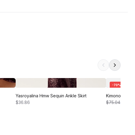
-
70
%
Yasroyalina Hmw Sequin Ankle Skirt
Kimono Sleev
$36.86
$75.04
$22.51