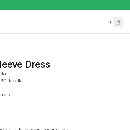
Tili
leeve Dress
ltä
 3D-kukilla
lassa
yesteri on kolmannen osapuolen