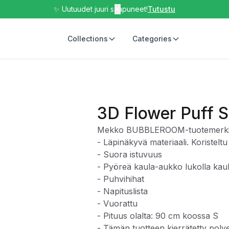
✨ Uutuudet juuri saapuneet!
✕
Tutustu
Collections
Categories
3D Flower Puff S
Mekko BUBBLEROOM-tuotemerki
- Läpinäkyvä materiaali. Koristeltu
- Suora istuvuus
- Pyöreä kaula-aukko lukolla kau
- Puhvihihat
- Napituslista
- Vuorattu
- Pituus olalta: 90 cm koossa S
- Tämän tuotteen kierrätetty pol