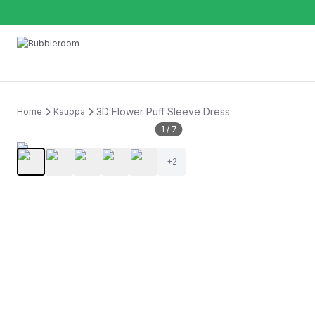
3D Flower Puff Sleeve Dress
Home
Kauppa
1
/
7
+
2