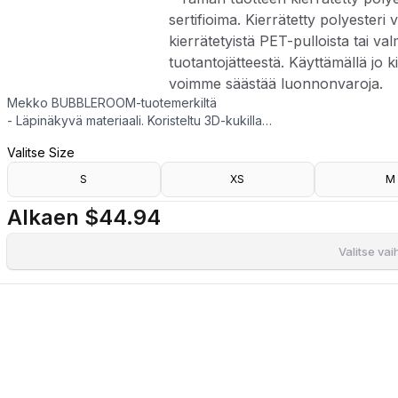
sertifioima. Kierrätetty polyesteri
kierrätetyistä PET-pulloista tai va
tuotantojätteestä. Käyttämällä jo k
voimme säästää luonnonvaroja.
Mekko BUBBLEROOM-tuotemerkiltä
- Läpinäkyvä materiaali. Koristeltu 3D-kukilla
- Suora istuvuus
Valitse Size
- Pyöreä kaula-aukko lukolla kaulassa
- Puhvihihat
S
XS
M
- Napituslista
- Vuorattu
Alkaen
$44.94
- Pituus olalta: 90 cm koossa S
- Tämän tuotteen kierrätetty polyesteri on kolmannen osapuolen ser
Valitse va
kierrätetyistä PET-pulloista tai valmistusprosessin tuotantojätteest
luonnonvaroja.