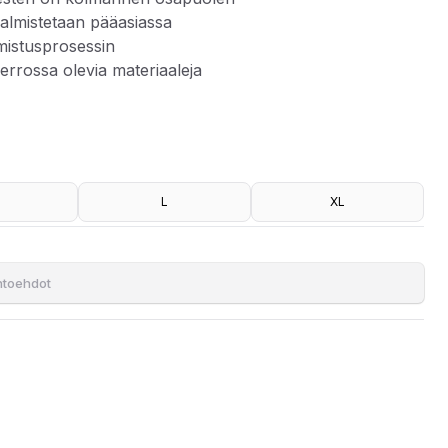
 valmistetaan pääasiassa
lmistusprosessin
ierrossa olevia materiaaleja
L
XL
tifioima. Kierrätetty polyesteri valmistetaan pääasiassa
ihtoehdot
ä. Käyttämällä jo kierrossa olevia materiaaleja voimme säästää