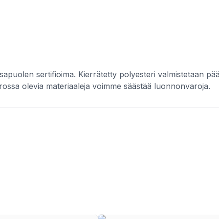
puolen sertifioima. Kierrätetty polyesteri valmistetaan pääa
errossa olevia materiaaleja voimme säästää luonnonvaroja.