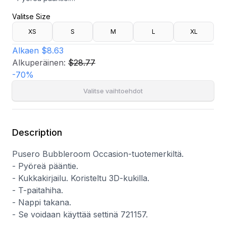
- Kukkakirjailu. Koristeltu 3D-kukilla.
Valitse Size
- T-paitahiha.
- Nappi takana.
XS
S
M
L
XL
- Se voidaan käyttää settinä 721157.
Alkaen
$8.63
Alkuperäinen:
$28.77
-
70
%
Valitse vaihtoehdot
Description
Pusero Bubbleroom Occasion-tuotemerkiltä.
- Pyöreä pääntie.
- Kukkakirjailu. Koristeltu 3D-kukilla.
- T-paitahiha.
- Nappi takana.
- Se voidaan käyttää settinä 721157.