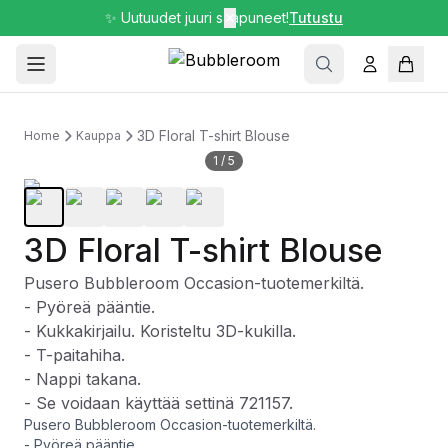
✨ Uutuudet juuri saapuneet!
✕
Tutustu
3D Floral T-shirt Blouse
Home
Kauppa
1
/
5
3D Floral T-shirt Blouse
Pusero Bubbleroom Occasion-tuotemerkiltä.
- Pyöreä pääntie.
- Kukkakirjailu. Koristeltu 3D-kukilla.
- T-paitahiha.
- Nappi takana.
- Se voidaan käyttää settinä 721157.
Pusero Bubbleroom Occasion-tuotemerkiltä.
- Pyöreä pääntie.