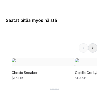
Saatat pitää myös näistä
Classic Sneaker
Objtilla Gro L/S LO 
$173.18
$64.58