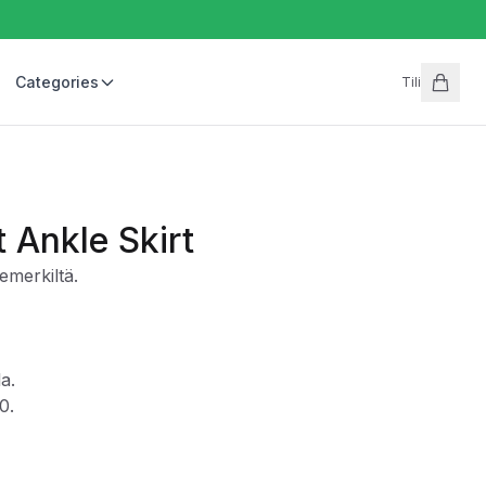
Categories
Tili
t Ankle Skirt
merkiltä.
la.
0.