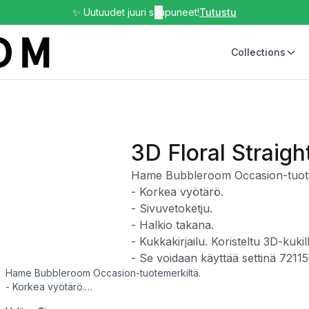
✨ Uutuudet juuri saapuneet!
✕
Tutustu
Collections
3D Floral Straigh
Hame Bubbleroom Occasion-tuote
- Korkea vyötärö.
- Sivuvetoketju.
- Halkio takana.
- Kukkakirjailu. Koristeltu 3D-kukil
- Se voidaan käyttää settinä 72115
Hame Bubbleroom Occasion-tuotemerkiltä.
- Korkea vyötärö.
- Sivuvetoketju.