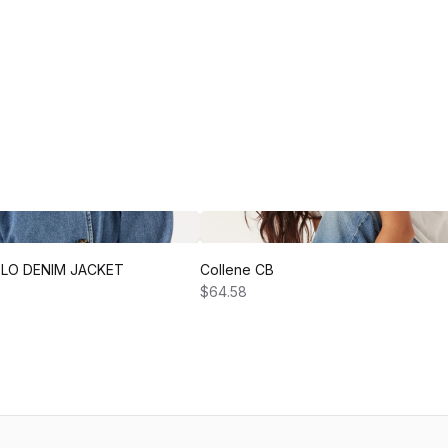
/S LO DENIM JACKET
Collene CB
$64.58