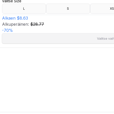
Valitse Size
- Halkio takana.
- Kukkakirjailu. Koristeltu 3D-kukilla.
L
S
XS
- Se voidaan käyttää settinä 721150.
Alkaen
$8.63
Alkuperäinen:
$28.77
-
70
%
Valitse va