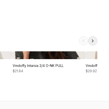
Vmdoffy Intarsia 2/4 O-NK PULL
Vmdoffy Ls Ro
$21.84
$29.92