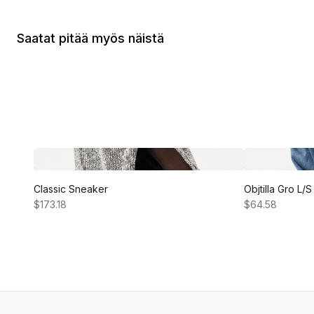
Saatat pitää myös näistä
Classic Sneaker
Objtilla Gro L
$173.18
$64.58