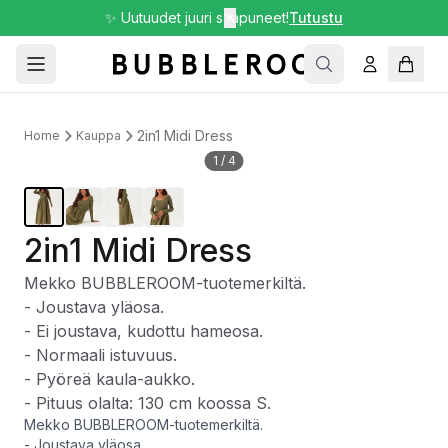
✨ Uutuudet juuri saapuneet!
✕
Tutustu
2in1 Midi Dress
Home
Kauppa
1
/
4
2in1 Midi Dress
Mekko BUBBLEROOM-tuotemerkiltä.
- Joustava yläosa.
- Ei joustava, kudottu hameosa.
- Normaali istuvuus.
- Pyöreä kaula-aukko.
- Pituus olalta: 130 cm koossa S.
Mekko BUBBLEROOM-tuotemerkiltä.
- Joustava yläosa.