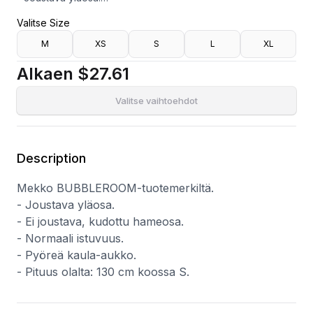
- Ei joustava, kudottu hameosa.
Valitse Size
- Normaali istuvuus.
- Pyöreä kaula-aukko.
M
XS
S
L
XL
- Pituus olalta: 130 cm koossa S.
Alkaen
$27.61
Valitse vaihtoehdot
Description
Mekko BUBBLEROOM-tuotemerkiltä.
- Joustava yläosa.
- Ei joustava, kudottu hameosa.
- Normaali istuvuus.
- Pyöreä kaula-aukko.
- Pituus olalta: 130 cm koossa S.